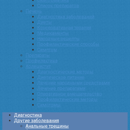
Симптоматика
Список препаратов
Печень
Диагностика заболеваний
Диеты
Консервативная терапия
Медикаменты
Народные рецепты
Профилактические способы
Симптом
Препараты
Профилактика
Холецистит
Диагностические методы
Диетическое питание
Лечение народными средствами
Лечение препаратами
Оперативное вмешательство
Профилактические методы
Симптомы
Диагностика
Другие заболевания
Анальные трещины