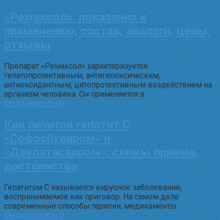
«Ремаксол»: показания к
применению, состав, аналоги, цены,
отзывы
Препарат «Ремаксол» характеризуется
гепатопротективным, антигипоксическим,
антиоксидантным, цитопротективным воздействием на
организм человека. Он применяется в
Медикаменты
0
Как лечится гепатит C
«Софосбувиром» и
«Даклатасвиром»: схемы приема,
достоинства
Гепатитом С называется вирусное заболевание,
воспринимаемое как приговор. На самом деле
современные способы терапии, медикаменты
Медикаменты
0