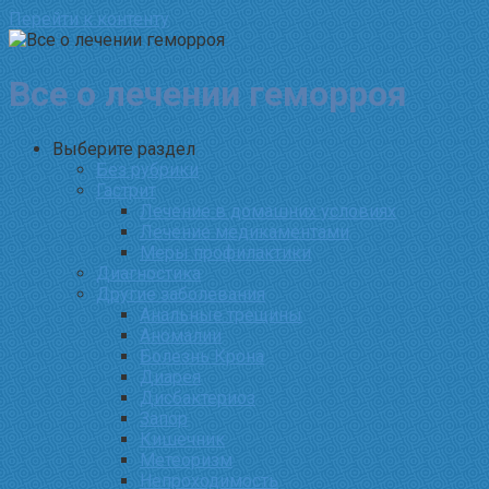
Перейти к контенту
Все о лечении геморроя
Выберите раздел
Без рубрики
Гастрит
Лечение в домашних условиях
Лечение медикаментами
Меры профилактики
Диагностика
Другие заболевания
Анальные трещины
Аномалии
Болезнь Крона
Диарея
Дисбактериоз
Запор
Кишечник
Метеоризм
Непроходимость