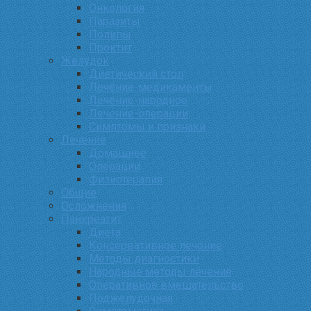
Онкология
Паразиты
Полипы
Проктит
Желудок
Диетический стол
Лечение-медикаменты
Лечение-народное
Лечение-операции
Симптомы и признаки
Лечение
Домашнее
Операции
Физиотерапия
Общие
Осложнения
Панкреатит
Диета
Консервативное лечение
Методы диагностики
Народные методы лечения
Оперативное вмешательство
Поджелудочная