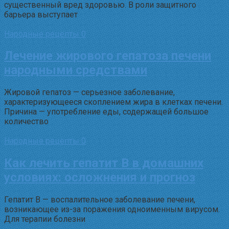
существенный вред здоровью. В роли защитного
барьера выступает
Народные рецепты
0
Лечение жирового гепатоза печени
народными средствами
Жировой гепатоз — серьезное заболевание,
характеризующееся скоплением жира в клетках печени.
Причина — употребление еды, содержащей большое
количество
Народные рецепты
0
Как лечить гепатит B в домашних
условиях: осложнения и прогноз
Гепатит B — воспалительное заболевание печени,
возникающее из-за поражения одноименным вирусом.
Для терапии болезни