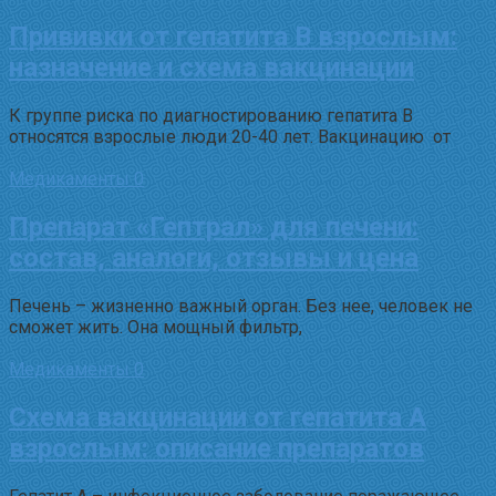
Прививки от гепатита В взрослым:
назначение и схема вакцинации
К группе риска по диагностированию гепатита В
относятся взрослые люди 20-40 лет. Вакцинацию от
Медикаменты
0
Препарат «Гептрал» для печени:
состав, аналоги, отзывы и цена
Печень – жизненно важный орган. Без нее, человек не
сможет жить. Она мощный фильтр,
Медикаменты
0
Схема вакцинации от гепатита А
взрослым: описание препаратов