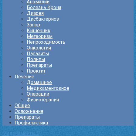
Аномалии
Болезнь Крона
Диарея
Дисбактериоз
Запор
Кишечник
Метеоризм
Непроходимость
Онкология
Паразиты
Полипы
Препараты
Проктит
Лечение
Домашнее
Медикаментозное
Операции
Физиотерапия
Общие
Осложнения
Препараты
Профилактика
Медикаменты
0