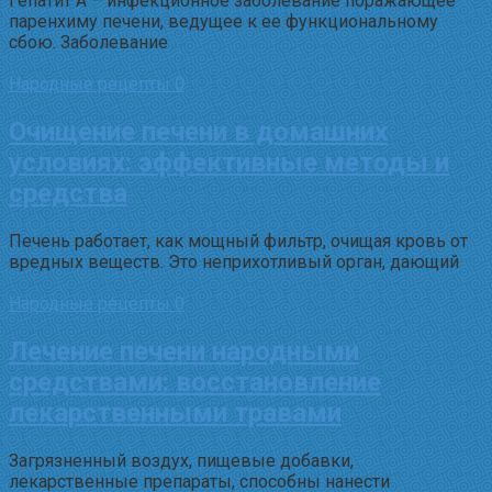
Гепатит А – инфекционное заболевание поражающее
паренхиму печени, ведущее к ее функциональному
сбою. Заболевание
Народные рецепты
0
Очищение печени в домашних
условиях: эффективные методы и
средства
Печень работает, как мощный фильтр, очищая кровь от
вредных веществ. Это неприхотливый орган, дающий
Народные рецепты
0
Лечение печени народными
средствами: восстановление
лекарственными травами
Загрязненный воздух, пищевые добавки,
лекарственные препараты, способны нанести