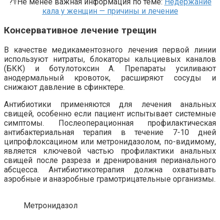
?‍⚕️Не менее важная информация по теме:
Недержание
кала у женщин — причины и лечение
Консервативное лечение трещин
В качестве медикаментозного лечения первой линии
используют нитраты, блокаторы кальциевых каналов
(БКК) и ботулотоксин А. Препараты усиливают
анодермальный кровоток, расширяют сосуды и
снижают давление в сфинктере.
Антибиотики применяются для лечения анальных
свищей, особенно если пациент испытывает системные
симптомы. Послеоперационная профилактическая
антибактериальная терапия в течение 7-10 дней
ципрофлоксацином или метронидазолом, по-видимому,
является ключевой частью профилактики анальных
свищей после разреза и дренирования перианального
абсцесса. Антибиотикотерапия должна охватывать
аэробные и анаэробные грамотрицательные организмы.
Метронидазол