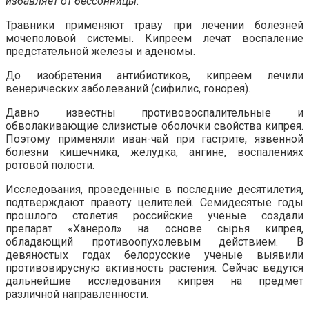
избавляет от бессонницы.
Травники применяют траву при лечении болезней
мочеполовой системы. Кипреем лечат воспаление
предстательной железы и аденомы.
До изобретения антибиотиков, кипреем лечили
венерических заболеваний (сифилис, гонорея).
Давно известны противовоспалительные и
обволакивающие слизистые оболочки свойства кипрея.
Поэтому применяли иван-чай при гастрите, язвенной
болезни кишечника, желудка, ангине, воспалениях
ротовой полости.
Исследования, проведенные в последние десятилетия,
подтверждают правоту целителей. Семидесятые годы
прошлого столетия российские ученые создали
препарат «Ханерол» на основе сырья кипрея,
обладающий противоопухолевым действием. В
девяностых годах белорусские ученые выявили
противовирусную активность растения. Сейчас ведутся
дальнейшие исследования кипрея на предмет
различной направленности.