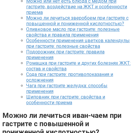
Можно или нет есть блюда с медом при
гастрите, воздействие на ЖКТ и особенности
приема
Можно ли лечиться зверобоем при гастрите с
повышенной и пониженной кислотностью?
Оливковое масло при гастрите: полезные
свойства и правила применения
Особенности применения цветков календулы
при гастрите: полезные свойства
Подорожник при гастрите: правила
применения
Ромашка при гастрите и других болезнях ЖКТ:
состав и свойства
Сода при гастрите: противопоказания и
осложнения
Чага при гастрите желудка: способы
применения
Шиповник при гастрите: свойства и
особенности приема
Можно ли лечиться иван-чаем при
гастрите с повышенной и
пониженной кислотностью?