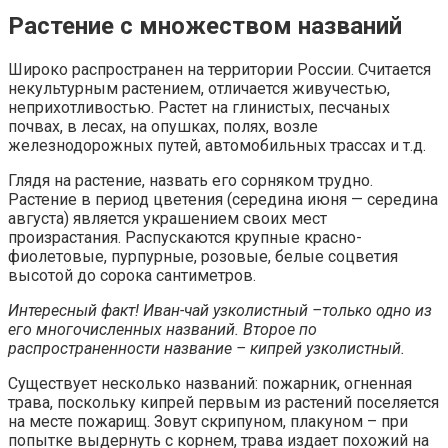
Растение с множеством названий
Широко распространен на территории России. Считается
некультурным растением, отличается живучестью,
неприхотливостью. Растет на глинистых, песчаных
почвах, в лесах, на опушках, полях, возле
железнодорожных путей, автомобильных трассах и т.д.
Глядя на растение, назвать его сорняком трудно.
Растение в период цветения (середина июня — середина
августа) является украшением своих мест
произрастания. Распускаются крупные красно-
фиолетовые, пурпурные, розовые, белые соцветия
высотой до сорока сантиметров.
Интересный факт! Иван-чай узколистный –только одно из
его многочисленных названий. Второе по
распространенности название – кипрей узколистный.
Существует несколько названий: пожарник, огненная
трава, поскольку кипрей первым из растений поселяется
на месте пожарищ. Зовут скрипуном, плакуном – при
попытке выдернуть с корнем, трава издает похожий на