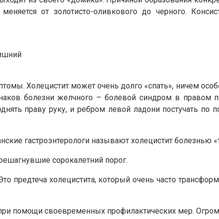
меняется от золотисто-оливкового до черного. Консис
лишний
омы. Холецистит может очень долго «спать», ничем особо
знаков болезни желчного – болевой синдром в правом п
однять праву руку, и ребром левой ладони постучать по 
е гастроэнтерологи называют холецистит болезнью «трех F»
перешагнувшие сорокалетний порог.
то предтеча холецистита, который очень часто трансформ
ри помощи своевременных профилактических мер. Огромно