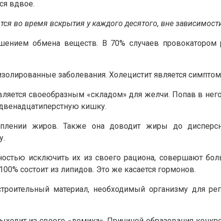
ся вдвое.
ся во время вскрытия у каждого десятого, вне зависимости
ушением обмена веществ. В 70% случаев провокатором 
изолированные заболевания. Холецистит является симптом
ляется своеобразным «складом» для желчи. Попав в него
в двенадцатиперстную кишку.
плении жиров. Также она доводит жиры до дисперсног
у.
остью исключить их из своего рациона, совершают бо
100% состоит из липидов. Это же касается гормонов.
роительный материал, необходимый организму для рег
ыходит из своего «домика». Причиной образования конкр