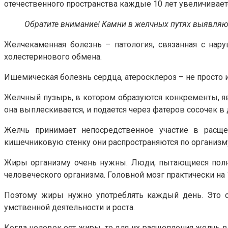
отечественного пространства каждые 10 лет увеличивает
Обратите внимание! Камни в желчных путях выявляют
Желчекаменная болезнь – патология, связанная с нар
холестеринового обмена.
Ишемическая болезнь сердца, атеросклероз – не просто 
Желчный пузырь, в котором образуются конкременты, яв
она выплескивается, и подается через фатеров сосочек 
Желчь принимает непосредственное участие в расще
кишечниковую стенку они распространяются по организм
Жиры организму очень нужны. Люди, пытающиеся полн
человеческого организма. Головной мозг практически на 
Поэтому жиры нужно употреблять каждый день. Это ст
умственной деятельности и роста.
Когда человек ест жиры, то для их расщепления желчь в