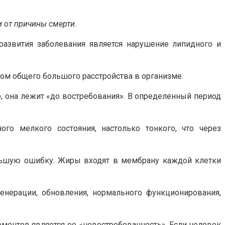
 от причины смерти.
развития заболевания является нарушение липидного и
ом общего большого расстройства в организме.
, она лежит «до востребования». В определенный период
о мелкого состояния, настолько тонкого, что через
льшую ошибку. Жиры входят в мембрану каждой клетки
енерации, обновления, нормального функционирования,
ементов является ее «невостребованность». Если человек