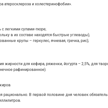
а атеросклероза и холестеринофобии».
 с легкими супами-пюре;
ольку в их составе находятся быстрые углеводы);
ванные крупы – геркулес, ячневая, гречка, рис);
 жирности для кефира, ряженки, йогурта – 2,5%, для творо
лнечное рафинированное).
 жиров
 рационально. В первой половине дня человек обязател
иллилитров.