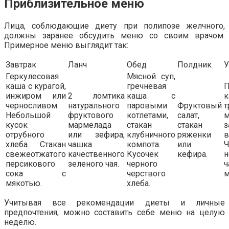
Приблизительное меню
Лица, соблюдающие диету при полипозе желчного,
должны заранее обсудить меню со своим врачом.
Примерное меню выглядит так:
Завтрак
Ланч
Обед
Полдник
Геркулесовая
Мясной суп,
каша с курагой,
гречневая
инжиром или
2 ломтика
каша с
к
черносливом.
натурального
паровыми
Фруктовый
т
Небольшой
фруктового
котлетами,
салат,
м
кусок
мармелада
стакан
стакан
з
отрубного
или зефира,
клубничного
ряженки
хлеба. Стакан
чашка
компота.
или
Ч
свежеотжатого
качественного
Кусочек
кефира.
н
персикового
зеленого чая.
черного
сока с
черствого
м
мякотью.
хлеба.
Учитывая все рекомендации диеты и личные
предпочтения, можно составить себе меню на целую
неделю.