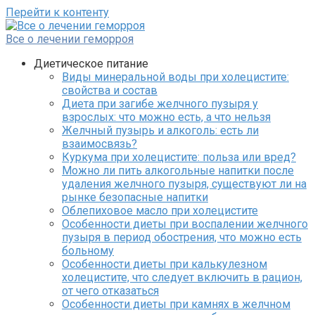
Перейти к контенту
Все о лечении геморроя
Диетическое питание
Виды минеральной воды при холецистите:
свойства и состав
Диета при загибе желчного пузыря у
взрослых: что можно есть, а что нельзя
Желчный пузырь и алкоголь: есть ли
взаимосвязь?
Куркума при холецистите: польза или вред?
Можно ли пить алкогольные напитки после
удаления желчного пузыря, существуют ли на
рынке безопасные напитки
Облепиховое масло при холецистите
Особенности диеты при воспалении желчного
пузыря в период обострения, что можно есть
больному
Особенности диеты при калькулезном
холецистите, что следует включить в рацион,
от чего отказаться
Особенности диеты при камнях в желчном