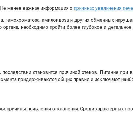
⚕Не менее важная информация о
причинах увеличения печ
за, гемохроматоза, амилоидоза и других обменных наруше
 органа, необходимо пройти более глубокое и детальное 
последствии становится причиной отеков. Питание при 
о момента придерживаются общих правил и исключают наи
первопричины появления отклонения. Среди характерных п