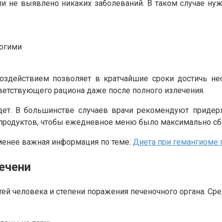
и не выявлено никаких заболеваний. В таком случае нуж
ногими
здействием позволяет в кратчайшие сроки достичь нео
етствующего рациона даже после полного излечения.
дет. В большинстве случаев врачи рекомендуют придерж
 продуктов, чтобы ежедневное меню было максимально с
 менее важная информация по теме:
Диета при гемангиоме 
ечени
тей человека и степени поражения печеночного органа. С