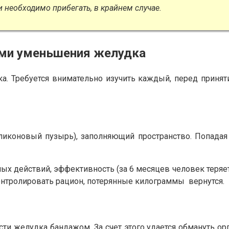
и необходимо прибегать, в крайнем случае.
ами уменьшения желудка
. Требуется внимательно изучить каждый, перед приня
иконовый пузырь), заполняющий пространство. Попадая 
х действий, эффективность (за 6 месяцев человек теряет
контролировать рацион, потерянные килограммы вернутся.
 желудка бандажом. За счет этого удается обмануть орг