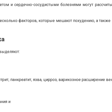
том и сердечно-сосудистыми болезнями могут рассчиты
 несколько факторов, которые мешают похудению, а такж
ка
 выделяют:
трит, панкреатит, язва, цирроз, варикозное расширение ве
ния и