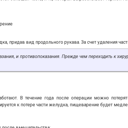
арение
, придав вид продольного рукава. За счет удаления части,
зания, и противопоказания. Прежде чем переходить к хиру
ботают. В течение года после операции можно потеря
ируется к потере части желудка, пищеварение будет медле
у после вмешательства;