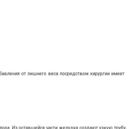
збавления от лишнего веса посредством хирургии имеет
лода. Из оставшейся части желудка создают узкую трубу,