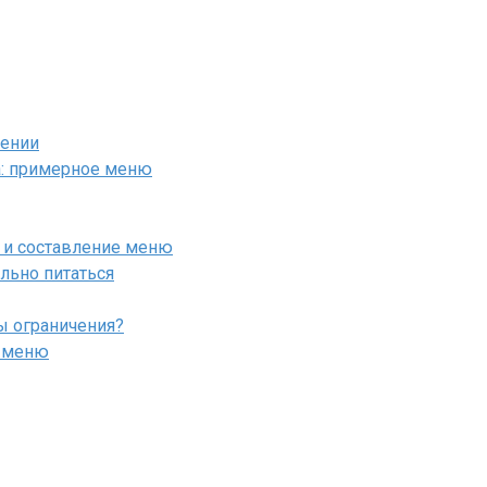
чении
а: примерное меню
 и составление меню
льно питаться
ы ограничения?
и меню