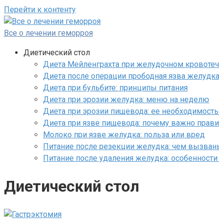
Перейти к контенту
Все о лечении геморроя
Диетический стол
Диета Мейленграхта при желудочном кровоте
Диета после операции прободная язва желудк
Диета при бульбите: принципы питания
Диета при эрозии желудка: меню на неделю
Диета при эрозии пищевода: ее необходимость
Диета при язве пищевода: почему важно прави
Молоко при язве желудка: польза или вред
Питание после резекции желудка: чем вызван
Питание после удаления желудка: особенност
Диетический стол