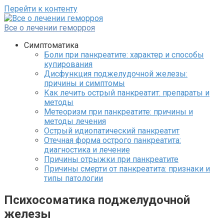
Перейти к контенту
Все о лечении геморроя
Симптоматика
Боли при панкреатите: характер и способы
купирования
Дисфункция поджелудочной железы:
причины и симптомы
Как лечить острый панкреатит: препараты и
методы
Метеоризм при панкреатите: причины и
методы лечения
Острый идиопатический панкреатит
Отечная форма острого панкреатита:
диагностика и лечение
Причины отрыжки при панкреатите
Причины смерти от панкреатита: признаки и
типы патологии
Психосоматика поджелудочной
железы