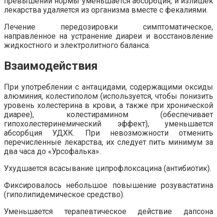
превышении нормы уменьшается абсорбция, и излишек
лекарства удаляется из организма вместе с фекалиями.
Лечение передозировки симптоматическое,
направленное на устранение диареи и восстановление
жидкостного и электролитного баланса.
Взаимодействия
При употреблении с антацидами, содержащими оксиды
алюминия, колестиполом (используется, чтобы понизить
уровень холестерина в крови, а также при хронической
диарее), колестирамином (обеспечивает
гипохолестеринемический эффект), уменьшается
абсорбция УДХК. При невозможности отменить
перечисленные лекарства, их следует пить минимум за
два часа до «Урсофалька».
Ухудшается всасывание ципрофлоксацина (антибиотик).
Фиксировалось небольшое повышение розувастатина
(гиполипидемическое средство).
Уменьшается терапевтическое действие дапсона