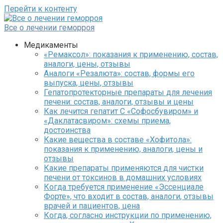
Перейти к контенту
Все о лечении геморроя
Медикаменты
«Ремаксол»: показания к применению, состав,
аналоги, цены, отзывы
Аналоги «Резалюта»: состав, формы его
выпуска, цены, отзывы
Гепатопротекторные препараты для лечения
печени: состав, аналоги, отзывы и цены
Как лечится гепатит C «Софосбувиром» и
«Даклатасвиром»: схемы приема,
достоинства
Какие вещества в составе «Хофитола»:
показания к применению, аналоги, цены и
отзывы
Какие препараты применяются для чистки
печени от токсинов в домашних условиях
Когда требуется применение «Эссенциале
Форте», что входит в состав, аналоги, отзывы
врачей и пациентов, цена
Когда, согласно инструкции по применению,