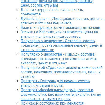
показан прием сироп «Холосас», аналоги,
цена, состав, отзывы
Лечение цирроза печени: перечень
препаратов
Лучшие аналоги «Ливодексы»: состав, цены в
аптеках и отзывы пациентов
Названия препаратов-витаминов для печени
Отзывы о Карсиле, как отличаются цены на
аналоги и в чем разница составов
Популярно о лекарстве «Легалон»: состав,
показания, противопоказания аналоги, цены и
отзывы пациентов
Популярно о лекарстве «Лив.52», составе
препарата, показаниях, противопоказаниях,
аналогах, ценах и отзывах
Популярно об «Урдоксе»: аналоги, химический
состав, показания, противопоказания, цены и
отзывы
Препарат «Гептрал» для печени: состав,
аналоги, отзывы и цена
Препарат «Фосфоглив»: формы, состав и
фармакология, как принимать, аналоги, когда
назначается, отзывы и цены
При каких состояниях применяются