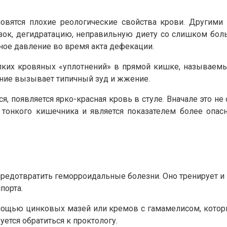
новятся плохие реологические свойства крови. Други
зок, дегидратацию, неправильную диету со слишком бо
ное давление во время акта дефекации.
их кровяных «уплотнений» в прямой кишке, называемых
ние вызывает типичный зуд и жжение.
я, появляется ярко-красная кровь в стуле. Вначале это не
и тонкого кишечника и является показателем более опас
 предотвратить геморроидальные болезни. Оно тренирует 
порта.
мощью цинковых мазей или кремов с гамамелисом, котор
ется обратиться к проктологу.