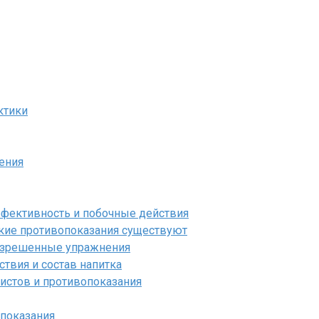
ктики
чения
ффективность и побочные действия
акие противопоказания существуют
разрешенные упражнения
твия и состав напитка
истов и противопоказания
опоказания