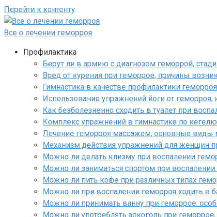
Перейти к контенту
Все о лечении геморроя
Профилактика
Берут ли в армию с диагнозом геморрой, стад
Вред от курения при геморрое, причины возни
Гимнастика в качестве профилактики геморроя
Использование упражнений йоги от геморроя,
Как безболезненно сходить в туалет при восп
Комплекс упражнений в гимнастике по кегелю
Лечение геморроя массажем, основные виды 
Механизм действия упражнений для женщин пр
Можно ли делать клизму при воспалении гемор
Можно ли заниматься спортом при воспалении
Можно ли пить кофе при различных типах гемо
Можно ли при воспалении геморроя ходить в 
Можно ли принимать ванну при геморрое: осо
Можно ли употреблять алкоголь при геморрое,