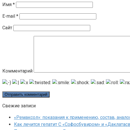
Имя
*
E-mail
*
Сайт
Комментарий
Свежие записи
«Ремаксол»: показания к применению, состав, анало
Как лечится гепатит C «Софосбувиром» и «Даклатас