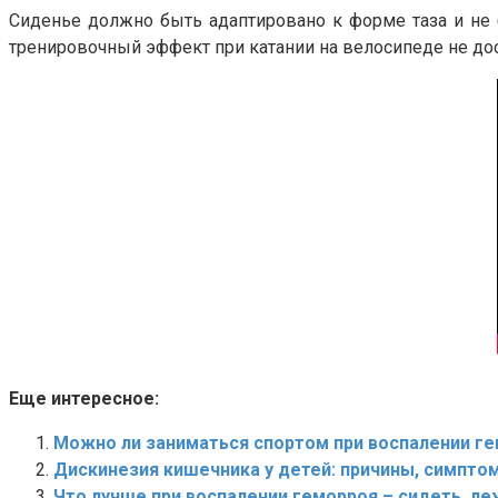
Сиденье должно быть адаптировано к форме таза и не 
тренировочный эффект при катании на велосипеде не дос
Еще интересное:
Можно ли заниматься спортом при воспалении г
Дискинезия кишечника у детей: причины, симпто
Что лучше при воспалении геморроя – сидеть, леж