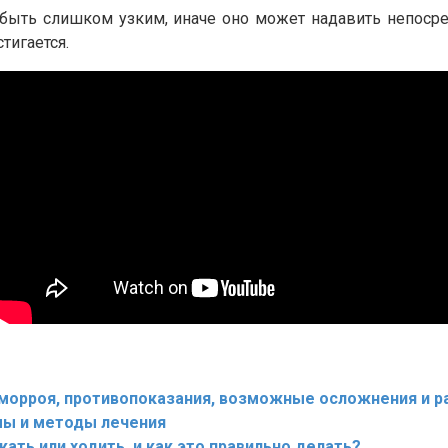
быть слишком узким, иначе оно может надавить непоср
тигается.
еморроя, противопоказания, возможные осложнения и 
мы и методы лечения
ать или ходить, и как это правильно делать?