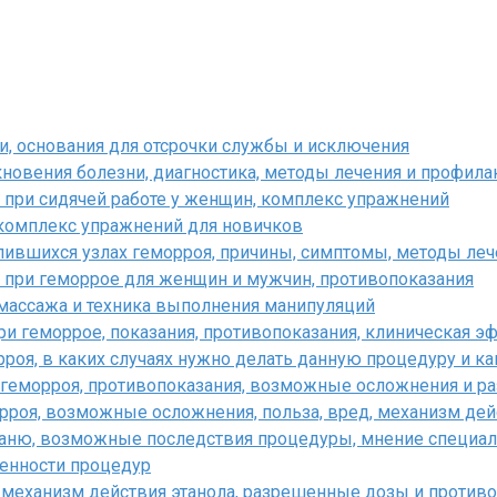
ии, основания для отсрочки службы и исключения
кновения болезни, диагностика, методы лечения и профила
 при сидячей работе у женщин, комплекс упражнений
 комплекс упражнений для новичков
алившихся узлах геморроя, причины, симптомы, методы ле
 при геморрое для женщин и мужчин, противопоказания
массажа и техника выполнения манипуляций
и геморрое, показания, противопоказания, клиническая э
роя, в каких случаях нужно делать данную процедуру и к
 геморроя, противопоказания, возможные осложнения и 
рроя, возможные осложнения, польза, вред, механизм дейс
баню, возможные последствия процедуры, мнение специал
бенности процедур
 механизм действия этанола, разрешенные дозы и против