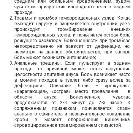
средним или обильным кровотечением, зудом,
чувством присутствия инородного тела в заднем
проходе;
Травмы и тромбоз геморроидальных узлов. Когда
выходит наружу и защемляется внутренний узел,
происходит тромбирование внешних
геморроидальных узлов, и появляется острая боль
режущего характера. Болезненность при тромбозе
непосредственно не зависит от дефекации, но,
несмотря на данное обстоятельство, при запоре
боль может возникать интенсивнее;
Анальные трещины. Если пульсирует в заднем
проходе, то причиной может стать нарушение
целостности эпителия ануса. Боль возникает часто
в момент походов в туалет, либо сразу вслед за
дефекацией. Описание боли – «режущая»,
«царапающая», «острая», место проявления – в
области ануса. Болезненные чувства
продолжаются от 2-3 минут до 2-3 часов. К
сопряженным признакам причисляется спазм
анального сфинктера и незначительное появление
крови в момент опорожнения кишечника,
спровоцированное травмированием слизистой.