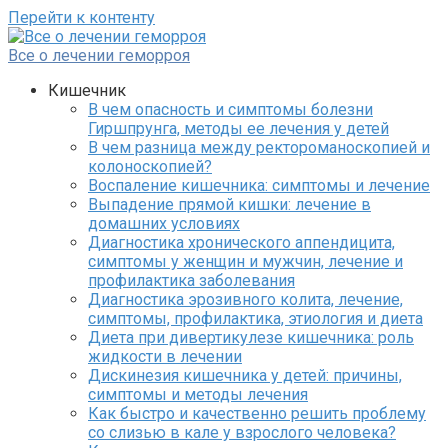
Перейти к контенту
Все о лечении геморроя
Кишечник
В чем опасность и симптомы болезни
Гиршпрунга, методы ее лечения у детей
В чем разница между ректороманоскопией и
колоноскопией?
Воспаление кишечника: симптомы и лечение
Выпадение прямой кишки: лечение в
домашних условиях
Диагностика хронического аппендицита,
симптомы у женщин и мужчин, лечение и
профилактика заболевания
Диагностика эрозивного колита, лечение,
симптомы, профилактика, этиология и диета
Диета при дивертикулезе кишечника: роль
жидкости в лечении
Дискинезия кишечника у детей: причины,
симптомы и методы лечения
Как быстро и качественно решить проблему
со слизью в кале у взрослого человека?