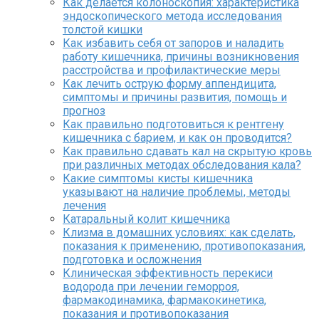
Как делается колоноскопия: характеристика
эндоскопического метода исследования
толстой кишки
Как избавить себя от запоров и наладить
работу кишечника, причины возникновения
расстройства и профилактические меры
Как лечить острую форму аппендицита,
симптомы и причины развития, помощь и
прогноз
Как правильно подготовиться к рентгену
кишечника с барием, и как он проводится?
Как правильно сдавать кал на скрытую кровь
при различных методах обследования кала?
Какие симптомы кисты кишечника
указывают на наличие проблемы, методы
лечения
Катаральный колит кишечника
Клизма в домашних условиях: как сделать,
показания к применению, противопоказания,
подготовка и осложнения
Клиническая эффективность перекиси
водорода при лечении геморроя,
фармакодинамика, фармакокинетика,
показания и противопоказания