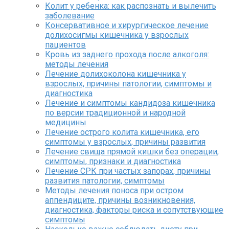
Колит у ребенка: как распознать и вылечить
заболевание
Консервативное и хирургическое лечение
долихосигмы кишечника у взрослых
пациентов
Кровь из заднего прохода после алкоголя:
методы лечения
Лечение долихоколона кишечника у
взрослых, причины патологии, симптомы и
диагностика
Лечение и симптомы кандидоза кишечника
по версии традиционной и народной
медицины
Лечение острого колита кишечника, его
симптомы у взрослых, причины развития
Лечение свища прямой кишки без операции,
симптомы, признаки и диагностика
Лечение СРК при частых запорах, причины
развития патологии, симптомы
Методы лечения поноса при остром
аппендиците, причины возникновения,
диагностика, факторы риска и сопутствующие
симптомы