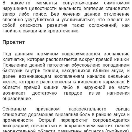
В какие-то моменты сопутствующим симптомом
нарушения целостности анального эпителия становится
запор либо понос. Без лечения данное отклонение
способно усугубляться и увеличиваться, что влечет за
собой опасность развития таких осложнений, как
гнойные свищи или кровотечение.
Проктит
Под данным термином подразумевается воспаление
клетчатки, которая располагается вокруг прямой кишки.
Появление данной патологии обусловлено попаданием
бактерий внутрь тканей, находящихся вблизи ануса, и
далее возникающем воспалением каналов анальных
желез, которые расположены в кишечных карманах. В
области прямой кишки либо в наружной ее части
возникает достаточно твердое из-за нагноения
образование.
Основным признаком параректального свища
становится дергающая внезапная боль в районе ануса и
промежности. Острый парапроктит сопровождается
лихорадкой, отечностью и покраснением мягких тканей
аноректальной области, развитием абсцесса (гнойника),