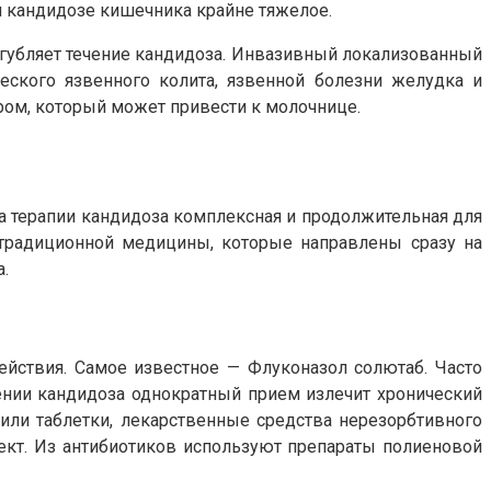
ри кандидозе кишечника крайне тяжелое.
губляет течение кандидоза. Инвазивный локализованный
ского язвенного колита, язвенной болезни желудка и
ром, который может привести к молочнице.
а терапии кандидоза комплексная и продолжительная для
традиционной медицины, которые направлены сразу на
.
ействия. Самое известное — Флуконазол солютаб. Часто
ении кандидоза однократный прием излечит хронический
или таблетки, лекарственные средства нерезорбтивного
ект. Из антибиотиков используют препараты полиеновой