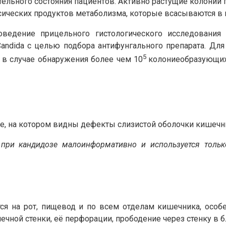
тельного состояния пациентов. Активно растущие колонии 
ческих продуктов метаболизма, которые всасываются в к
роведение прицельного гистологического исследовани
Candida с целью подбора антифунгального препарата. Дл
5
 в случае обнаружения более чем 10
колониеобразующих
е, на котором видны дефекты слизистой оболочки кишечн
при кандидозе малоинформативно и используется только
тся на рот, пищевод и по всем отделам кишечника, особ
чной стенки, её перфорации, прободение через стенку в 