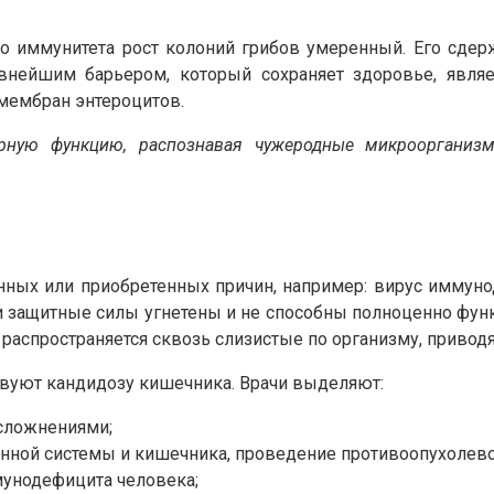
го иммунитета рост колоний грибов умеренный. Его сде
лавнейшим барьером, который сохраняет здоровье, явля
мембран энтероцитов.
торную функцию, распознавая чужеродные микроорганиз
ных или приобретенных причин, например: вирус иммуно
ти защитные силы угнетены и не способны полноценно фу
распространяется сквозь слизистые по организму, приводя
твуют кандидозу кишечника. Врачи выделяют:
осложнениями;
унной системы и кишечника, проведение противоопухолево
унодефицита человека;