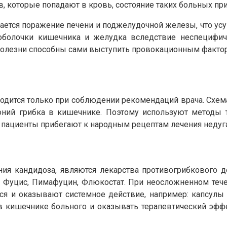
ов, которые попадают в кровь, состояние таких больных п
тся поражение печени и поджелудочной железы, что усу
оболочки кишечника и желудка вследствие неспецифиче
 болезни способны сами выступить провокационным факто
дится только при соблюдении рекомендаций врача. Схем
оний грибка в кишечнике. Поэтому используют методы 
 пациенты прибегают к народным рецептам лечения недуга
я кандидоза, являются лекарства противогрибкового д
, Фуцис, Пимафуцин, Флюкостат. При неосложненном теч
 и оказывают системное действие, например: капсулы 
в кишечнике больного и оказывать терапевтический эфф