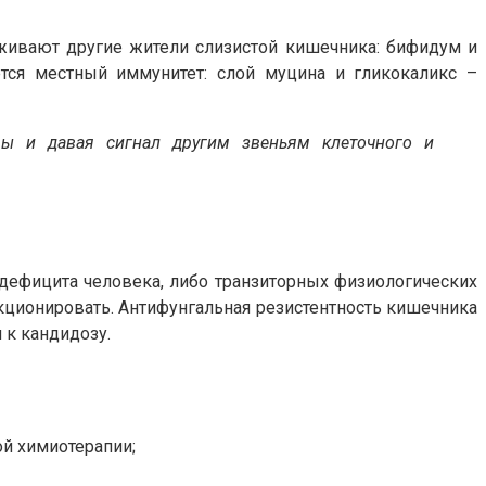
рживают другие жители слизистой кишечника: бифидум и
ется местный иммунитет: слой муцина и гликокаликс –
мы и давая сигнал другим звеньям клеточного и
дефицита человека, либо транзиторных физиологических
нкционировать. Антифунгальная резистентность кишечника
 к кандидозу.
й химиотерапии;