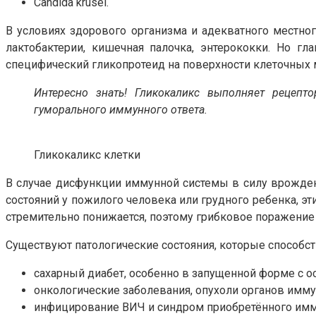
Candida krusei.
В условиях здорового организма и адекватного местно
лактобактерии, кишечная палочка, энтерококки. Но г
специфический гликопротеид на поверхности клеточных 
Интересно знать! Гликокаликс выполняет рецеп
гуморального иммунного ответа.
Гликокаликс клетки
В случае дисфункции иммунной системы в силу врожден
состояний у пожилого человека или грудного ребенка, э
стремительно понижается, поэтому грибковое поражение 
Существуют патологические состояния, которые способс
сахарный диабет, особенно в запущенной форме с 
онкологические заболевания, опухоли органов имм
инфицирование ВИЧ и синдром приобретённого имм