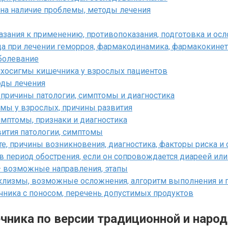
на наличие проблемы, методы лечения
казания к применению, противопоказания, подготовка и ос
а при лечении геморроя, фармакодинамика, фармакокинети
аболевание
ихосигмы кишечника у взрослых пациентов
оды лечения
причины патологии, симптомы и диагностика
омы у взрослых, причины развития
мптомы, признаки и диагностика
вития патологии, симптомы
те, причины возникновения, диагностика, факторы риска 
в период обострения, если он сопровождается диареей ил
– возможные направления, этапы
клизмы, возможные осложнения, алгоритм выполнения и 
чника с поносом, перечень допустимых продуктов
чника по версии традиционной и наро