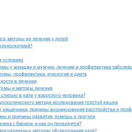
га, методы ее лечения у детей
олоноскопией?
х условиях
омы у женщин и мужчин, лечение и профилактика заболев
томы, профилактика, этиология и диета
кости в лечении
птомы и методы лечения
 слизью в кале у взрослого человека?
ндоскопического метода исследования толстой кишки
оту кишечника, причины возникновения расстройства и пр
мы и причины развития, помощь и прогноз
ника с барием, и как он проводится?
при различных методах обследования кала?