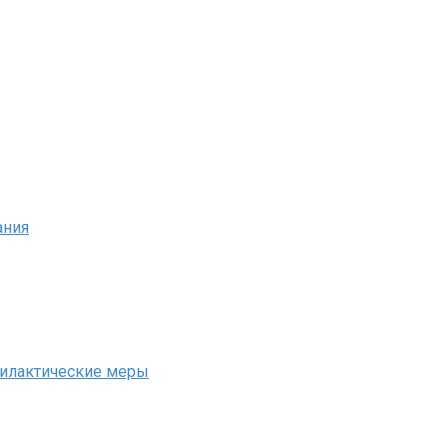
ания
офилактические меры