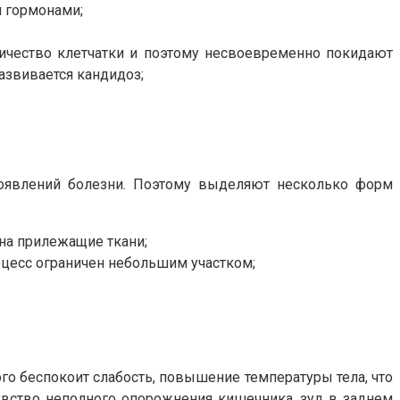
и гормонами;
личество клетчатки и поэтому несвоевременно покидают
развивается кандидоз;
проявлений болезни. Поэтому выделяют несколько форм
на прилежащие ткани;
цесс ограничен небольшим участком;
го беспокоит слабость, повышение температуры тела, что
чувство неполного опорожнения кишечника, зуд в заднем