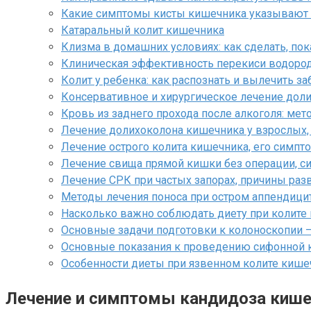
Какие симптомы кисты кишечника указывают 
Катаральный колит кишечника
Клизма в домашних условиях: как сделать, по
Клиническая эффективность перекиси водород
Колит у ребенка: как распознать и вылечить з
Консервативное и хирургическое лечение дол
Кровь из заднего прохода после алкоголя: мет
Лечение долихоколона кишечника у взрослых, 
Лечение острого колита кишечника, его симпт
Лечение свища прямой кишки без операции, си
Лечение СРК при частых запорах, причины раз
Методы лечения поноса при остром аппендици
Насколько важно соблюдать диету при колите 
Основные задачи подготовки к колоноскопии 
Основные показания к проведению сифонной 
Особенности диеты при язвенном колите кише
Лечение и симптомы кандидоза кише