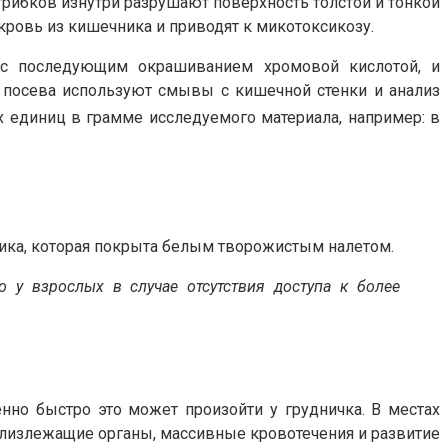
грибков изнутри разрушают поверхность толстой и тонкой
ровь из кишечника и приводят к микотоксикозу.
я с последующим окрашиванием хромовой кислотой, и
я посева используют смывы с кишечной стенки и анализ
 единиц в грамме исследуемого материала, например: в
ика, которая покрыта белым творожистым налетом.
 у взрослых в случае отсутствия доступа к более
енно быстро это может произойти у грудничка. В местах
близлежащие органы, массивные кровотечения и развитие