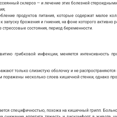
ассеянный склероз — и лечение этих болезней стероидным
ия;
ебление продуктов питания, которые содержат малое ко
 к запуску брожения и гниения, на фоне которого активно 
 стрессовые состояния, период беременности.
звитию грибковой инфекции, меняется интенсивность 
ажают только слизистую оболочку и не распространяются 
 поражены несколько слоев кишечной стенки, однако про
ается специфичностью, похожа на кишечный грипп. Больно
а снижение аппетита, тяжесть и дискомфорт в животе, 