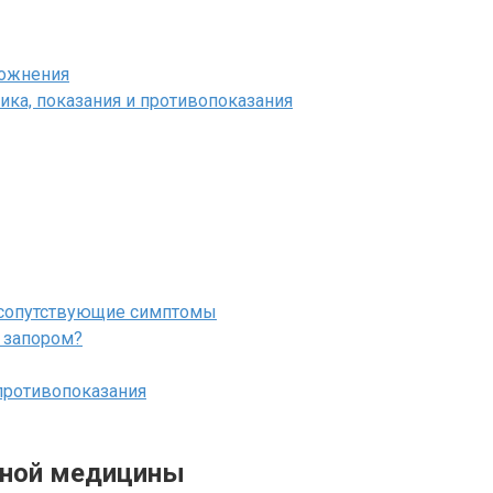
ложнения
ка, показания и противопоказания
и сопутствующие симптомы
и запором?
противопоказания
дной медицины