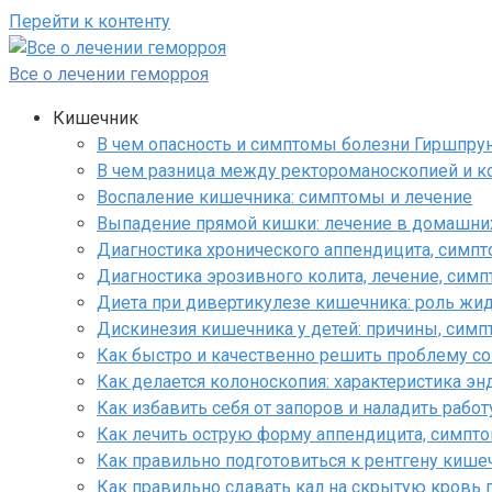
Перейти к контенту
Все о лечении геморроя
Кишечник
В чем опасность и симптомы болезни Гиршпрун
В чем разница между ректороманоскопией и к
Воспаление кишечника: симптомы и лечение
Выпадение прямой кишки: лечение в домашни
Диагностика хронического аппендицита, симпт
Диагностика эрозивного колита, лечение, симп
Диета при дивертикулезе кишечника: роль жид
Дискинезия кишечника у детей: причины, сим
Как быстро и качественно решить проблему со
Как делается колоноскопия: характеристика э
Как избавить себя от запоров и наладить раб
Как лечить острую форму аппендицита, симпто
Как правильно подготовиться к рентгену кишеч
Как правильно сдавать кал на скрытую кровь 