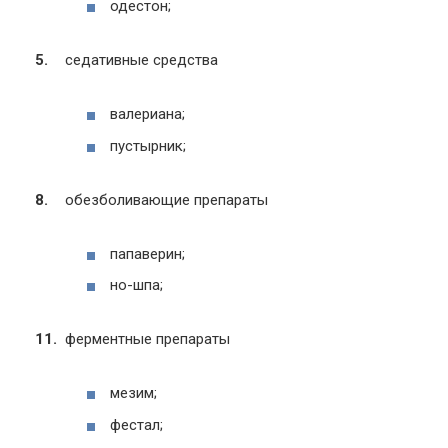
одестон;
седативные средства
валериана;
пустырник;
обезболивающие препараты
папаверин;
но-шпа;
ферментные препараты
мезим;
фестал;