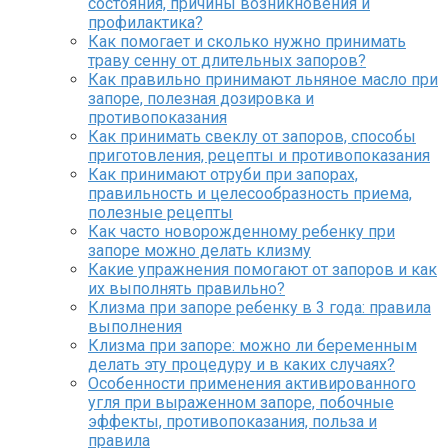
состояния, причины возникновения и
профилактика?
Как помогает и сколько нужно принимать
траву сенну от длительных запоров?
Как правильно принимают льняное масло при
запоре, полезная дозировка и
противопоказания
Как принимать свеклу от запоров, способы
приготовления, рецепты и противопоказания
Как принимают отруби при запорах,
правильность и целесообразность приема,
полезные рецепты
Как часто новорожденному ребенку при
запоре можно делать клизму
Какие упражнения помогают от запоров и как
их выполнять правильно?
Клизма при запоре ребенку в 3 года: правила
выполнения
Клизма при запоре: можно ли беременным
делать эту процедуру и в каких случаях?
Особенности применения активированного
угля при выраженном запоре, побочные
эффекты, противопоказания, польза и
правила