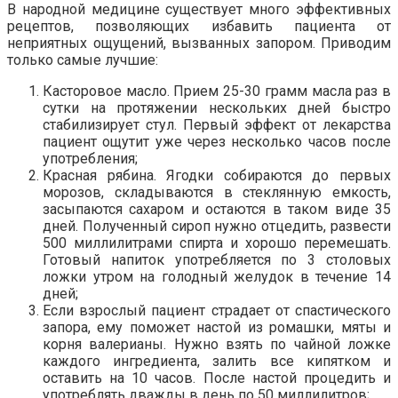
В народной медицине существует много эффективных
рецептов, позволяющих избавить пациента от
неприятных ощущений, вызванных запором. Приводим
только самые лучшие:
Касторовое масло. Прием 25-30 грамм масла раз в
сутки на протяжении нескольких дней быстро
стабилизирует стул. Первый эффект от лекарства
пациент ощутит уже через несколько часов после
употребления;
Красная рябина. Ягодки собираются до первых
морозов, складываются в стеклянную емкость,
засыпаются сахаром и остаются в таком виде 35
дней. Полученный сироп нужно отцедить, развести
500 миллилитрами спирта и хорошо перемешать.
Готовый напиток употребляется по 3 столовых
ложки утром на голодный желудок в течение 14
дней;
Если взрослый пациент страдает от спастического
запора, ему поможет настой из ромашки, мяты и
корня валерианы. Нужно взять по чайной ложке
каждого ингредиента, залить все кипятком и
оставить на 10 часов. После настой процедить и
употреблять дважды в день по 50 миллилитров;