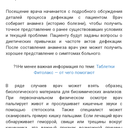
Посещение врача начинается с подробного обсуждения
деталей процесса дефекации с пациентом. Врач
собирает анамнез (историю болезни), чтобы получить
точное представление о ранее существовавших условиях
и текущей проблеме. Пациенту будут заданы вопросы о
диетических привычках и частоте актов дефекации.
После составления анамнеза врач уже может получить
хорошее представление о симптомах больного.
?‍⚕️Не менее важная информация по теме:
Таблетки
Фитолакс — от чего помогают
В ряде случаев врач может взять образец
биологического материала для биохимических анализов.
При первоначальном физическом осмотре врач
пальпирует живот и прослушивает кишечные звуки с
помощью стетоскопа. Также специалист может
сканировать прямую кишку пальцами. Если лечащий врач
обнаруживает геморрой, свищи или трещины вокруг
кишечника, это важный признак возможной причины