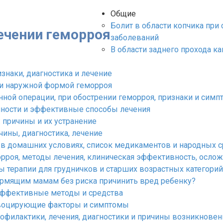
Общие
Болит в области копчика при 
лечении геморроя
заболеваний
В области заднего прохода ка
знаки, диагностика и лечение
 и наружной формой геморроя
ной операции, при обострении геморроя, признаки и сим
нности и эффективные способы лечения
 причины и их устранение
чины, диагностика, лечение
в домашних условиях, список медикаментов и народных 
орроя, методы лечения, клиническая эффективность, осло
ды терапии для грудничков и старших возрастных категорий
ормящим мамам без риска причинить вред ребенку?
 эффективные методы и средства
овоцирующие факторы и симптомы
офилактики, лечения, диагностики и причины возникновен