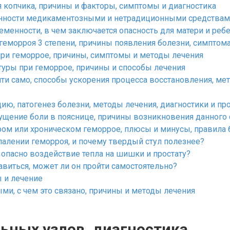
 копчика, причины и факторы, симптомы и диагностика
енности медикаментозными и нетрадиционными средства
менности, в чем заключается опасность для матери и реб
еморроя 3 степени, причины появления болезни, симптом
при геморрое, причины, симптомы и методы лечения
уры при геморрое, причины и способы лечения
ти само, способы ускорения процесса восстановления, мет
ию, патогенез болезни, методы лечения, диагностики и п
ущение боли в пояснице, причины возникновения данного
ром или хроническом геморрое, плюсы и минусы, правила 
палении геморроя, и почему твердый стул полезнее?
опасно воздействие тепла на шишки и простату?
авиться, может ли он пройти самостоятельно?
 и лечение
и, с чем это связано, причины и методы лечения
ьных узлов, диагностика