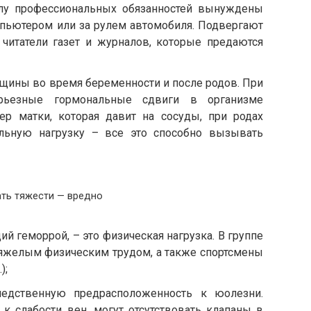
илу профессиональных обязанностей вынуждены
мпьютером или за рулем автомобиля. Подвергают
 читатели газет и журналов, которые предаются
ины во время беременности и после родов. При
ерьезные гормональные сдвиги в организме
ер матки, которая давит на сосуды, при родах
льную нагрузку – все это способно вызывать
ть тяжести — вредно
й геморрой, – это физическая нагрузка. В группе
яжелым физическим трудом, а также спортсмены
);
едственную предрасположенность к юолезни.
к слабости вен, могут отсутствовать клапаны в