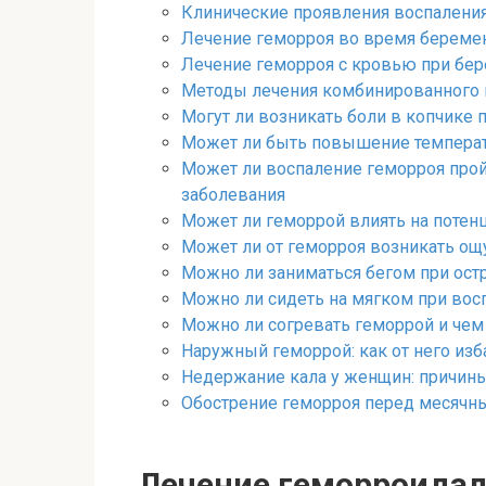
Клинические проявления воспаления
Лечение геморроя во время берем
Лечение геморроя с кровью при бере
Методы лечения комбинированного г
Могут ли возникать боли в копчике 
Может ли быть повышение температ
Может ли воспаление геморроя прой
заболевания
Может ли геморрой влиять на потенц
Может ли от геморроя возникать ощ
Можно ли заниматься бегом при ост
Можно ли сидеть на мягком при вос
Можно ли согревать геморрой и чем 
Наружный геморрой: как от него изб
Недержание кала у женщин: причины
Обострение геморроя перед месячным
Лечение геморроидал