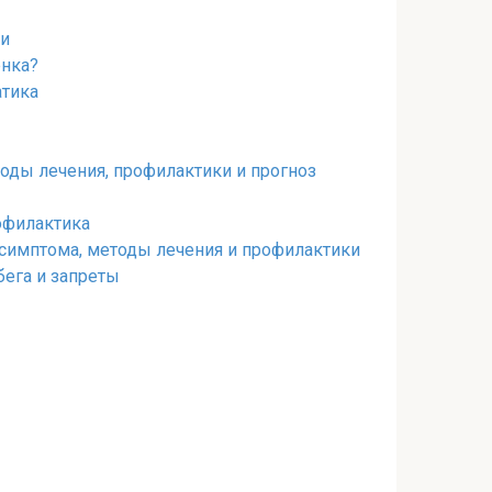
ми
енка?
атика
оды лечения, профилактики и прогноз
рофилактика
 симптома, методы лечения и профилактики
бега и запреты