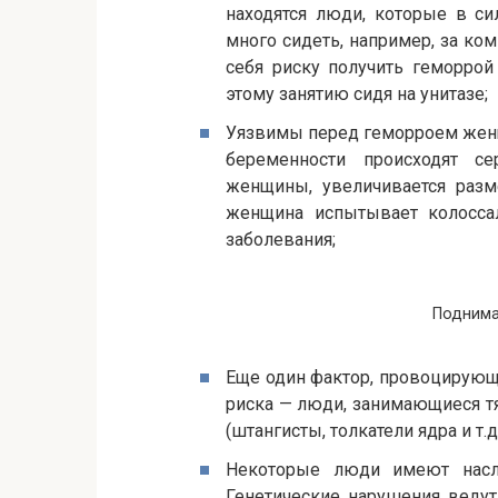
находятся люди, которые в с
много сидеть, например, за ко
себя риску получить геморрой
этому занятию сидя на унитазе;
Уязвимы перед геморроем женщ
беременности происходят с
женщины, увеличивается разм
женщина испытывает колосса
заболевания;
Поднима
Еще один фактор, провоцирующи
риска — люди, занимающиеся т
(штангисты, толкатели ядра и т.д.
Некоторые люди имеют насл
Генетические нарушения ведут 