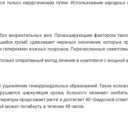
я только хирургическим путем. Использование народных с
мбоз аноректальных вен. Провоцирующим фактором таког
шийся тромб сдавливает нервные окончания, которые пр
ь и гиперемию кожных покровов. Перечисленные симптомы
только оперативный метод лечения в комплексе с мощной а
 ущемление геморроидальных образований. Такое осложнен
ушается циркуляция крови, больного начинает знобить
пература продолжает расти и достигает 40-градусной отм
й может погибнуть в течение 48 часов.