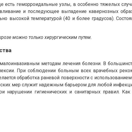
е есть геморроидальные узлы, в особенно тяжелых случая
давливание и последующее выпадение кавернозных обра
но высокой температурой (40 и более градусов). Состоя
крозе можно только хирургическим путем.
ства
малоинвазивным методам лечения болезни. В большинст
пексии. При соблюдении больным всех врачебных реко
елается обработка раневой поверхности с использование
еских мер служит надежным барьером для любой инфекции
 при нарушении гигиенических и санитарных правил. К