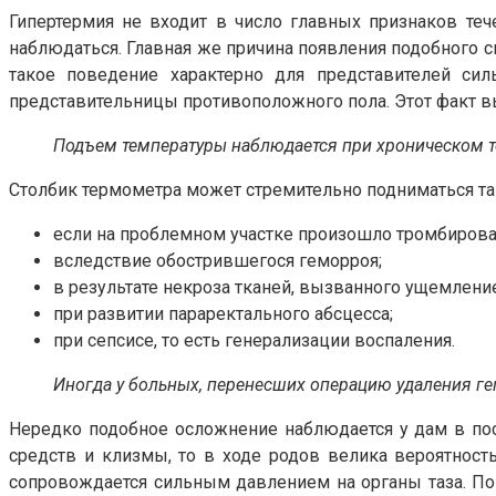
Гипертермия не входит в число главных признаков теч
наблюдаться. Главная же причина появления подобного с
такое поведение характерно для представителей си
представительницы противоположного пола. Этот факт вы
Подъем температуры наблюдается при хроническом т
Столбик термометра может стремительно подниматься та
если на проблемном участке произошло тромбирова
вследствие обострившегося геморроя;
в результате некроза тканей, вызванного ущемление
при развитии параректального абсцесса;
при сепсисе, то есть генерализации воспаления.
Иногда у больных, перенесших операцию удаления г
Нередко подобное осложнение наблюдается у дам в по
средств и клизмы, то в ходе родов велика вероятност
сопровождается сильным давлением на органы таза. По