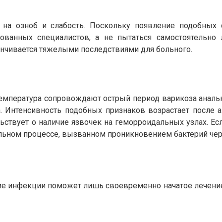
на озноб и слабость. Поскольку появление подобных 
ванных специалистов, а не пытаться самостоятельно 
анчивается тяжелыми последствиями для больного.
мпература сопровождают острый период варикоза аналь
. Интенсивность подобных признаков возрастает после 
ьствует о наличие язвочек на геморроидальных узлах. Е
тельном процессе, вызванном проникновением бактерий че
ие инфекции поможет лишь своевременно начатое лечение