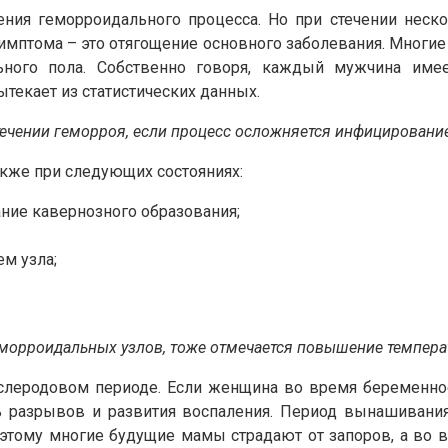
ения геморроидального процесса. Но при стечении нес
имптома – это отягощение основного заболевания. Многи
льного пола. Собственно говоря, каждый мужчина име
текает из статистических данных.
ечении геморроя, если процесс осложняется инфицировани
кже при следующих состояниях:
ние кавернозного образования;
м узла;
еморроидальных узлов, тоже отмечается повышение темпера
слеродовом периоде. Если женщина во время беременн
ь разрывов и развития воспаления. Период вынашивани
этому многие будущие мамы страдают от запоров, а во 