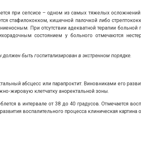
тся при сепсисе – одном из самых тяжелых осложнений 
ся стафилококком, кишечной палочкой либо стрептококк
ниеносным. При отсутствии адекватной терапии больной 
ихорадочным состоянием у больного отмечаются несте
он должен быть госпитализирован в экстренном порядке.
альный абсцесс или парапроктит. Виновниками его разви
жно-жировую клетчатку аноректальной зоны.
тся в интервале от 38 до 40 градусов. Отмечается восп
развития воспалительного процесса клиническая картина 