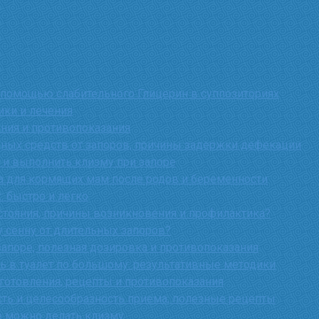
 помощью слабительного Глицерин в суппозиториях
ики и лечения
ния и противопоказания
ных средств от запоров, причины задержки дефекации
 и выполнить клизму при запоре
 для кормящих мам после родов и беременности
: быстро и легко
остояния, причины возникновения и профилактика?
у сенну от длительных запоров?
апоре, полезная дозировка и противопоказания
ть в туалет по большому: результативные методики
иготовления, рецепты и противопоказания
сть и целесообразность приема, полезные рецепты
е можно делать клизму