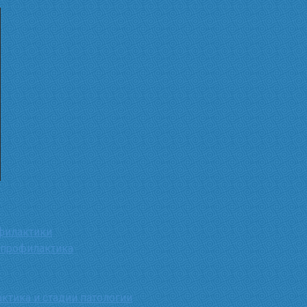
филактики
 профилактика
ктика и стадии патологии