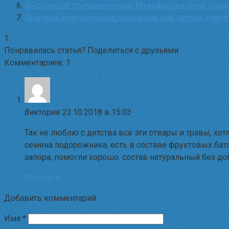
Инструкция по применению Мукофалька, кому назнач
Причины интоксикации организма при запоре: симп
1
Понравилась статья? Поделиться с друзьями:
Комментариев: 1
Виктория
23.10.2018 в 15:03
Так не люблю с детства все эти отвары и травы, хот
семена подорожника, есть в составе фруктовых бат
запора, помогли хорошо. состав натуральный без доб
Ответить
Добавить комментарий
Имя
*