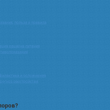
зания, польза и правила
ация рациона питания
отивопоказания
офилактики и осложнения
рогноз расстройства
поров?