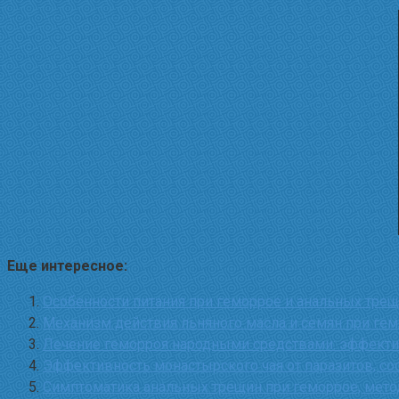
Еще интересное:
Особенности питания при геморрое и анальных тре
Механизм действия льняного масла и семян при гем
Лечение геморроя народными средствами: эффекти
Эффективность монастырского чая от паразитов, со
Симптоматика анальных трещин при геморрое, метод