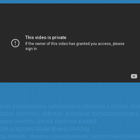
щинах, разрешенные, запрещенные продукты и методы про
оррое, побочные эффекты, показания, противопоказания и
вные рецепты свечей, ванночек и мазей
став и противопаразитарные средства
ы лечения, причины возникновения, диагностика, профила