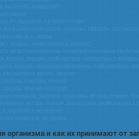
их выполнять правильно?
выполнения
ть эту процедуру и в каких случаях?
я при выраженном запоре, побочные эффекты, противопока
ового масла от запора
ах у женщин: какие продукты вредны?
есть ли противопоказания, дозировка и полезные свойства
в, методы лечения, профилактики, диагностики и модифик
дей, лечение народными средствами, профилактика и пр
о диагностика и методы лечения
 симптомы и методы лечения
, способы лечения патологий
дении прикорма, признаки, симптомы, методы лечения, пр
кновения, методы лечения, диагностики, профилактики и п
в и показания к назначению
слых пациентов при запоре
 организма и как их принимают от за