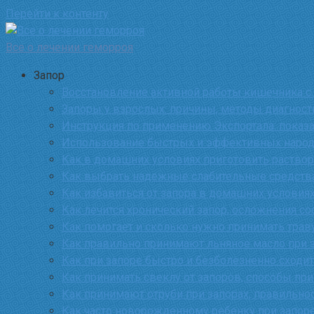
Перейти к контенту
Все о лечении геморроя
Запор
Восстановление активной работы кишечника с
Запоры у взрослых: причины, методы диагност
Инструкция по применению Экспортала: показа
Использование быстрых и эффективных народ
Как в домашних условиях приготовить раствор
Как выбрать надежные слабительные средства
Как избавиться от запора в домашних условиях
Как лечится хронический запор, осложнения с
Как помогает и сколько нужно принимать трав
Как правильно принимают льняное масло при з
Как при запоре быстро и безболезненно сходи
Как принимать свеклу от запоров, способы пр
Как принимают отруби при запорах, правильно
Как часто новорожденному ребенку при запор