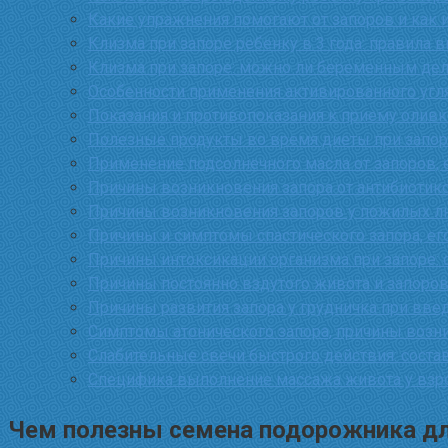
Какие упражнения помогают от запоров и как 
Клизма при запоре ребенку в 3 года: правила 
Клизма при запоре: можно ли беременным дела
Особенности применения активированного угл
Показания и противопоказания к приему оливк
Полезные продукты во время диеты при запор
Применение подсолнечного масла от запоров, 
Причины возникновения запора от антибиотико
Причины возникновения запоров у пожилых лю
Причины и симптомы спастического запора, ег
Причины интоксикации организма при запоре:
Причины постоянно вздутого живота и запоров
Причины развития запора у грудничка при вве
Симптомы атонического запора, причины возни
Слабительные свечи быстрого действия: соста
Специфика выполнение массажа живота у взро
Чем полезны семена подорожника для