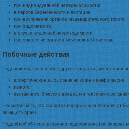
при индивидуальной непереносимости;
в период беременности и лактации;
при воспалении органов пищеварительного тракта;
при эндометрите;
в случае кишечной непроходимости;
при онкологии органов мочеполовой системы.
Побочные действия
Подорожник, как и любое другое средство, имеет свои п
аллергические высыпания на коже и анафилаксия;
изжога;
авитаминоз. Вместе с вредными токсинами организ
Несмотря на то, что свойства подорожника позволяют бы
лечащего врача.
Подробней об использовании подорожника при запорах м