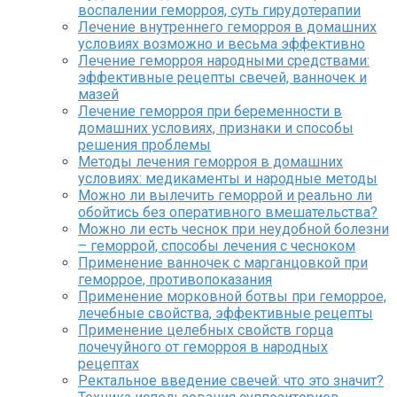
воспалении геморроя, суть гирудотерапии
Лечение внутреннего геморроя в домашних
условиях возможно и весьма эффективно
Лечение геморроя народными средствами:
эффективные рецепты свечей, ванночек и
мазей
Лечение геморроя при беременности в
домашних условиях, признаки и способы
решения проблемы
Методы лечения геморроя в домашних
условиях: медикаменты и народные методы
Можно ли вылечить геморрой и реально ли
обойтись без оперативного вмешательства?
Можно ли есть чеснок при неудобной болезни
– геморрой, способы лечения с чесноком
Применение ванночек с марганцовкой при
геморрое, противопоказания
Применение морковной ботвы при геморрое,
лечебные свойства, эффективные рецепты
Применение целебных свойств горца
почечуйного от геморроя в народных
рецептах
Ректальное введение свечей: что это значит?