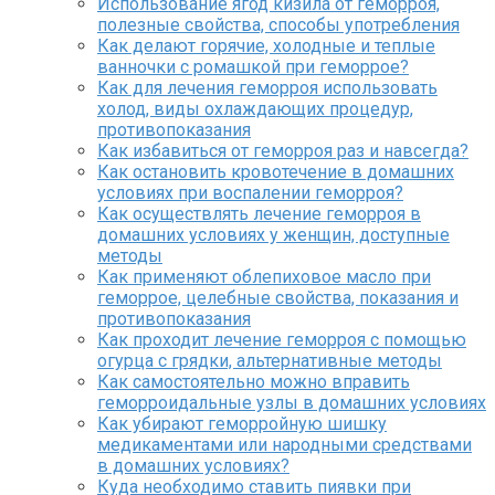
Использование ягод кизила от геморроя,
полезные свойства, способы употребления
Как делают горячие, холодные и теплые
ванночки с ромашкой при геморрое?
Как для лечения геморроя использовать
холод, виды охлаждающих процедур,
противопоказания
Как избавиться от геморроя раз и навсегда?
Как остановить кровотечение в домашних
условиях при воспалении геморроя?
Как осуществлять лечение геморроя в
домашних условиях у женщин, доступные
методы
Как применяют облепиховое масло при
геморрое, целебные свойства, показания и
противопоказания
Как проходит лечение геморроя с помощью
огурца с грядки, альтернативные методы
Как самостоятельно можно вправить
геморроидальные узлы в домашних условиях
Как убирают геморройную шишку
медикаментами или народными средствами
в домашних условиях?
Куда необходимо ставить пиявки при