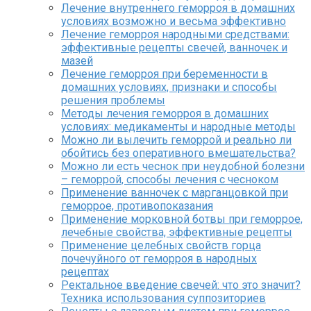
Лечение внутреннего геморроя в домашних
условиях возможно и весьма эффективно
Лечение геморроя народными средствами:
эффективные рецепты свечей, ванночек и
мазей
Лечение геморроя при беременности в
домашних условиях, признаки и способы
решения проблемы
Методы лечения геморроя в домашних
условиях: медикаменты и народные методы
Можно ли вылечить геморрой и реально ли
обойтись без оперативного вмешательства?
Можно ли есть чеснок при неудобной болезни
– геморрой, способы лечения с чесноком
Применение ванночек с марганцовкой при
геморрое, противопоказания
Применение морковной ботвы при геморрое,
лечебные свойства, эффективные рецепты
Применение целебных свойств горца
почечуйного от геморроя в народных
рецептах
Ректальное введение свечей: что это значит?
Техника использования суппозиториев