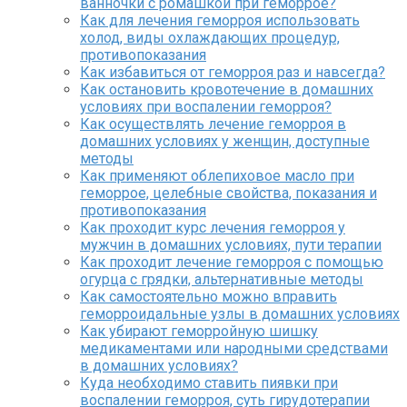
ванночки с ромашкой при геморрое?
Как для лечения геморроя использовать
холод, виды охлаждающих процедур,
противопоказания
Как избавиться от геморроя раз и навсегда?
Как остановить кровотечение в домашних
условиях при воспалении геморроя?
Как осуществлять лечение геморроя в
домашних условиях у женщин, доступные
методы
Как применяют облепиховое масло при
геморрое, целебные свойства, показания и
противопоказания
Как проходит курс лечения геморроя у
мужчин в домашних условиях, пути терапии
Как проходит лечение геморроя с помощью
огурца с грядки, альтернативные методы
Как самостоятельно можно вправить
геморроидальные узлы в домашних условиях
Как убирают геморройную шишку
медикаментами или народными средствами
в домашних условиях?
Куда необходимо ставить пиявки при
воспалении геморроя, суть гирудотерапии