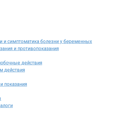
и и симптоматика болезни у беременных
азания и противопоказания
 побочные действия
м действия
и показания
ы
налоги