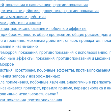
й, показания к назначению, противопоказания
втическое действие, дозировка, противопоказания
ав и механизм действия
зм действия и состав
ания, противопоказания и побочные эффекты
 при беременности, обзор препаратов, общие рекомендаци
 и трещинах, механизм действия, список препаратов, пок
азания к назначению
еморроя, показания, противопоказания к использованию,
обочные эффекты, показания, противопоказания и механиз
еморрое
йствия Проктозана, побочные эффекты, противопоказания 
ечения запора у новорожденных
ла применения, побочные явления, аналогичные препарат
азначается препарат, правила приема, передозировка и а
правильно использовать свечи?
и: показания, противопоказания