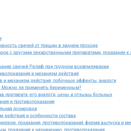
я
ивность свечей от трещин в заднем проходе
ррое с другими лекарственными препаратами, показания к
вание свечей Релиф при грудном вскармливании
тивопоказания и механизм действия
ав и механизм действия, побочные эффекты, аналоги
н. Можно ли применять беременным?
в препарата, его аналоги, цены и отзывы больных
ания и противопоказания
альная дозировка
м действия и особенности состава
оррое, показания, противопоказания, форма выпуска и м
, показания к назначению, противопоказания