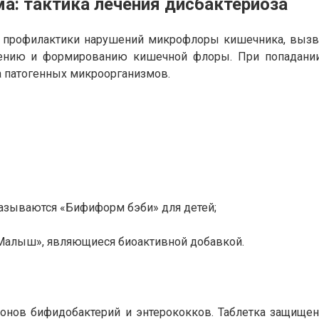
а: тактика лечения дисбактериоза
и профилактики нарушений микрофлоры кишечника, вызв
лению и формированию кишечной флоры. При попадани
а патогенных микроорганизмов.
азываются «Бифиформ бэби» для детей;
Малыш», являющиеся биоактивной добавкой.
онов бифидобактерий и энтерококков. Таблетка защищен