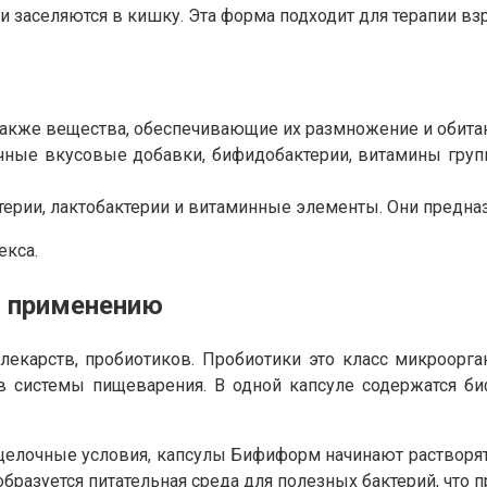
ии заселяются в кишку. Эта форма подходит для терапии вз
акже вещества, обеспечивающие их размножение и обитани
чные вкусовые добавки, бифидобактерии, витамины группы
рии, лактобактерии и витаминные элементы. Они предназ
екса.
о применению
екарств, пробиотиков. Пробиотики это класс микроорг
тв системы пищеварения. В одной капсуле содержатся б
щелочные условия, капсулы Бифиформ начинают растворят
 образуется питательная среда для полезных бактерий, чт