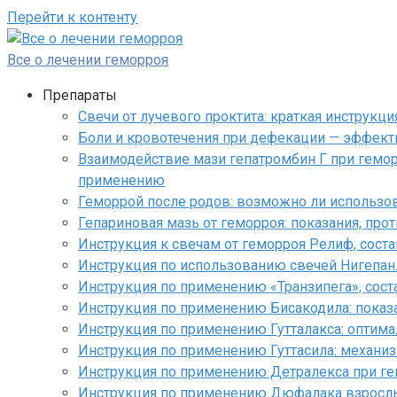
Перейти к контенту
Все о лечении геморроя
Препараты
Cвечи от лучевого проктита: краткая инструкци
Боли и кровотечения при дефекации — эффект
Взаимодействие мази гепатромбин Г при гемо
применению
Геморрой после родов: возможно ли использо
Гепариновая мазь от геморроя: показания, про
Инструкция к свечам от геморроя Релиф, сост
Инструкция по использованию свечей Нигепа
Инструкция по применению «Транзипега», соста
Инструкция по применению Бисакодила: показ
Инструкция по применению Гутталакса: оптим
Инструкция по применению Гуттасила: механиз
Инструкция по применению Детралекса при гем
Инструкция по применению Дюфалака взрослым