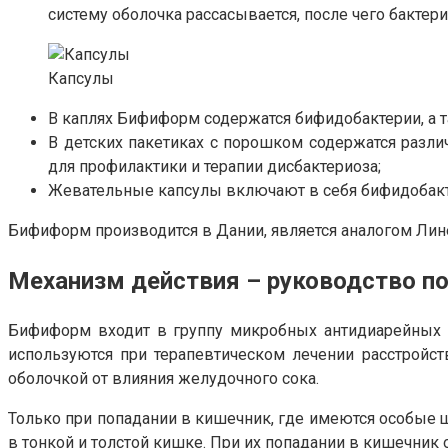
систему оболочка рассасывается, после чего бактер
Капсулы
В каплях Бифиформ содержатся бифидобактерии, а т
В детских пакетиках с порошком содержатся разли
для профилактики и терапии дисбактериоза;
Жевательные капсулы включают в себя бифидобакте
Бифиформ производится в Дании, является аналогом Лин
Механизм действия – руководство п
Бифиформ входит в группу микробных антидиарейных л
используются при терапевтическом лечении расстройс
оболочкой от влияния желудочного сока.
Только при попадании в кишечник, где имеются особые 
в тонкой и толстой кишке. При их попадании в кишечник