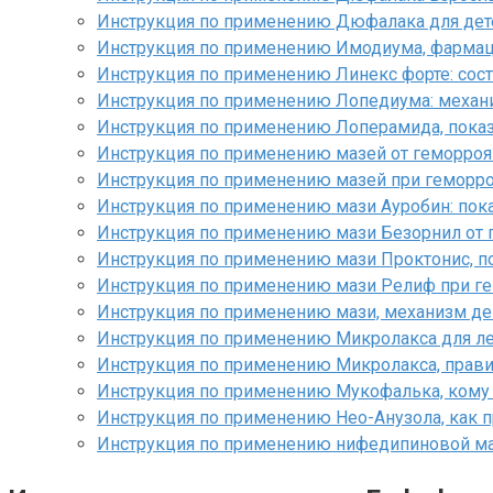
Инструкция по применению Дюфалака для дете
Инструкция по применению Имодиума, фармаце
Инструкция по применению Линекс форте: сост
Инструкция по применению Лопедиума: механи
Инструкция по применению Лоперамида, показ
Инструкция по применению мазей от геморроя
Инструкция по применению мазей при геморрое
Инструкция по применению мази Ауробин: пок
Инструкция по применению мази Безорнил от г
Инструкция по применению мази Проктонис, п
Инструкция по применению мази Релиф при г
Инструкция по применению мази, механизм де
Инструкция по применению Микролакса для л
Инструкция по применению Микролакса, прави
Инструкция по применению Мукофалька, кому н
Инструкция по применению Нео-Анузола, как 
Инструкция по применению нифедипиновой маз