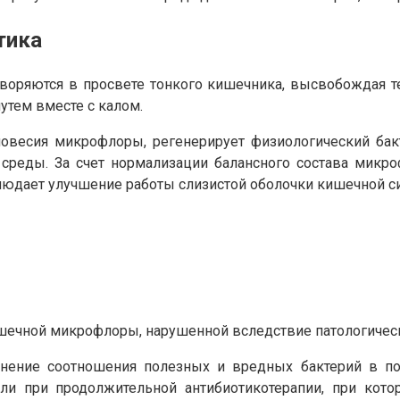
тика
воряются в просвете тонкого кишечника, высвобождая т
утем вместе с калом.
овесия микрофлоры, регенерирует физиологический ба
 среды. За счет нормализации балансного состава микр
блюдает улучшение работы слизистой оболочки кишечной с
ечной микрофлоры, нарушенной вследствие патологическ
енение соотношения полезных и вредных бактерий в пол
ли при продолжительной антибиотикотерапии, при кото