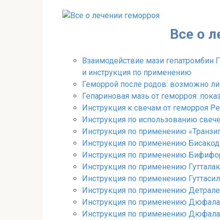
Перейти
к
контенту
Все о 
Взаимодействие мази гепатромбин Г
и инструкция по применению
Геморрой после родов: возможно ли
Гепариновая мазь от геморроя: пока
Инструкция к свечам от геморроя Ре
Инструкция по использованию свеч
Инструкция по применению «Транзипе
Инструкция по применению Бисакоди
Инструкция по применению Бифиформ
Инструкция по применению Гутталак
Инструкция по применению Гуттасила
Инструкция по применению Детралек
Инструкция по применению Дюфалак
Инструкция по применению Дюфалака