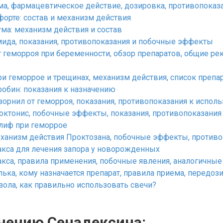
а, фармацевтическое действие, дозировка, противопоказ
орте: состав и механизм действия
а: механизм действия и состав
ида, показания, противопоказания и побочные эффекты
 геморроя при беременности, обзор препаратов, общие ре
 геморрое и трещинах, механизм действия, список препар
обин: показания к назначению
орнил от геморроя, показания, противопоказания к испол
ктонис, побочные эффекты, показания, противопоказания
лиф при геморрое
ханизм действия Проктозана, побочные эффекты, противо
кса для лечения запора у новорожденных
са, правила применения, побочные явления, аналогичные
а, кому назначается препарат, правила приема, передози
ола, как правильно использовать свечи?
нению Сенадексина: