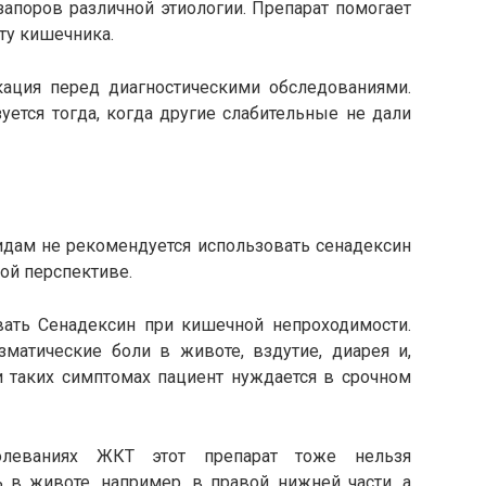
запоров различной этиологии. Препарат помогает
ту кишечника.
ация перед диагностическими обследованиями.
уется тогда, когда другие слабительные не дали
идам не рекомендуется использовать сенадексин
ной перспективе.
вать Сенадексин при кишечной непроходимости.
зматические боли в животе, вздутие, диарея и,
и таких симптомах пациент нуждается в срочном
олеваниях ЖКТ этот препарат тоже нельзя
ь в животе, например, в правой нижней части, а