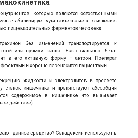
макокинетика
онутриентов, которые являются естественными
вязь стабилизирует чувствительные к окислению
щью пищеварительных ферментов человека.
трахинон без изменений транспортируется к
лстой или прямой кишке. Бактериальные бета-
нт в его активную форму – антрон. Препарат
эффектами и хорошо переносится пациентами.
крецию жидкости и электролитов в просвете
ку стенок кишечника и препятствуют абсорбции
ается содержимое в кишечнике что вызывает
ное действие).
ю
мают данное средство? Сенадексин используют в