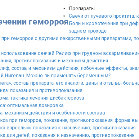
Препараты
Cвечи от лучевого проктита: 
лечении геморроя
Боли и кровотечения при деф
заднем проходе
 при геморрое с другими лекарственными препаратами, п
 использование свечей Релиф при грудном вскармливани
зания, противопоказания и механизм действия
лиф, состав и механизм действия, побочные эффекты, ана
ей Нигепан. Можно ли применять беременным?
га», состав препарата, его аналоги, цены и отзывы больн
ла: показания и противопоказания
а: тактика лечения дисбактериоза
са: оптимальная дозировка
: механизм действия и особенности состава
са при геморрое, показания, противопоказания, форма вы
а взрослым, показания к назначению, противопоказания
 для детей, показания к назначению, противопоказания