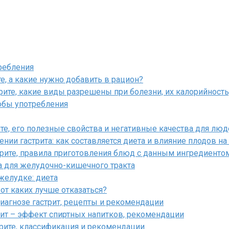
требления
е, а какие нужно добавить в рацион?
трите, какие виды разрешены при болезни, их калорийнос
собы употребления
те, его полезные свойства и негативные качества для люд
нии гастрита: как составляется диета и влияние плодов н
трите, правила приготовления блюд с данным ингредиенто
за для желудочно-кишечного тракта
желудке: диета
 от каких лучше отказаться?
иагнозе гастрит, рецепты и рекомендации
рит – эффект спиртных напитков, рекомендации
рите, классификация и рекомендации