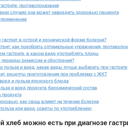
гастрите, противопоказания
каких случаях она может навредить здоровью пациента
о применение
 гастрит в острой и хронической форме болезни?
стрит: как подобрать оптимальные упражнения, противопок
м гастрите, в каком виде употреблять плоды
в периоды ремиссии и обострения?
их польза и вред, какие виды лучше выбирать при гастрите
ит, рецепты приготовления при проблемах с ЖКТ
 вред и польза японского блюда
ольза и вред продукта, биохимический состав
д продукта
орковью, как овощ влияет на течение болезни
 польза или вред, советы по употреблению
й хлеб можно есть при диагнозе гастр