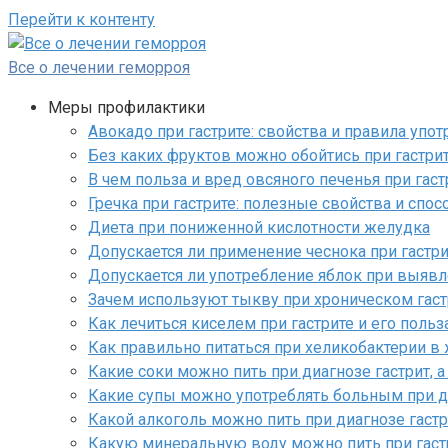
Перейти к контенту
Все о лечении геморроя
Меры профилактики
Авокадо при гастрите: свойства и правила упо
Без каких фруктов можно обойтись при гастрит
В чем польза и вред овсяного печенья при гас
Гречка при гастрите: полезные свойства и спо
Диета при пониженной кислотности желудка
Допускается ли применение чеснока при гастри
Допускается ли употребление яблок при выявле
Зачем используют тыкву при хроническом гас
Как лечиться киселем при гастрите и его поль
Как правильно питаться при хеликобактерии в 
Какие соки можно пить при диагнозе гастрит, а
Какие супы можно употреблять больным при д
Какой алкоголь можно пить при диагнозе гаст
Какую минеральную воду можно пить при гаст