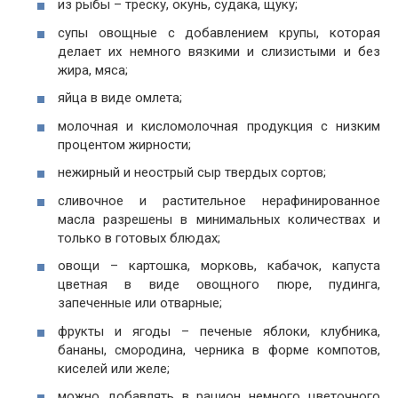
из рыбы – треску, окунь, судака, щуку;
супы овощные с добавлением крупы, которая
делает их немного вязкими и слизистыми и без
жира, мяса;
яйца в виде омлета;
молочная и кисломолочная продукция с низким
процентом жирности;
нежирный и неострый сыр твердых сортов;
сливочное и растительное нерафинированное
масла разрешены в минимальных количествах и
только в готовых блюдах;
овощи – картошка, морковь, кабачок, капуста
цветная в виде овощного пюре, пудинга,
запеченные или отварные;
фрукты и ягоды – печеные яблоки, клубника,
бананы, смородина, черника в форме компотов,
киселей или желе;
можно добавлять в рацион немного цветочного